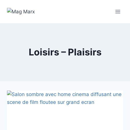
Aller
au
contenu
Loisirs – Plaisirs