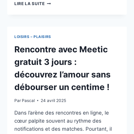
YAVDI
LIRE LA SUITE
NOUVELLE
ADRESSE
JUILLET
2026
:
LOISIRS – PLAISIRS
QUE
RETENIR
Rencontre avec Meetic
gratuit 3 jours :
découvrez l’amour sans
débourser un centime !
Par
Pascal
24 avril 2025
Dans l’arène des rencontres en ligne, le
cœur palpite souvent au rythme des
notifications et des matches. Pourtant, il