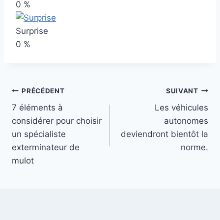
0
%
Surprise
0
%
Navigation
PRÉCÉDENT
SUIVANT
7 éléments à
Les véhicules
de
considérer pour choisir
autonomes
l’article
un spécialiste
deviendront bientôt la
exterminateur de
norme.
mulot