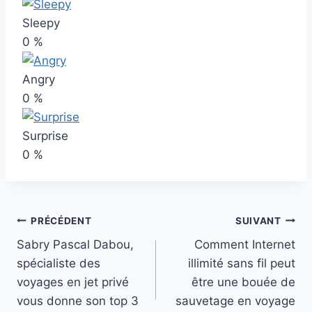
Sleepy
0
%
Angry
0
%
Surprise
0
%
Navigation
PRÉCÉDENT
SUIVANT
Sabry Pascal Dabou,
Comment Internet
de
spécialiste des
illimité sans fil peut
l’article
voyages en jet privé
être une bouée de
vous donne son top 3
sauvetage en voyage